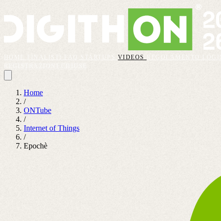
HOME
FINALISTI
FAQ
STARTUPS
VIDEOS
REGOLAMENTO
LOGI
REGISTRAZIONI CHIUSE
Home
/
ONTube
/
Internet of Things
/
Epochè