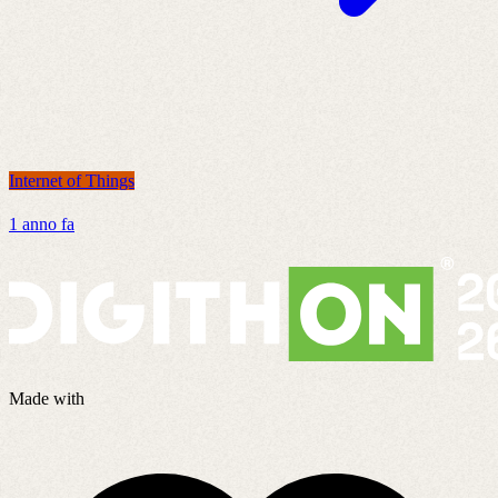
Internet of Things
I
1 anno fa
8
Made with