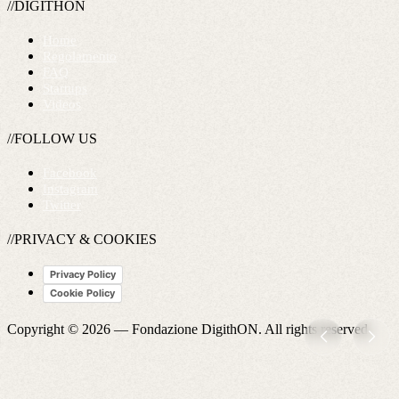
//DIGITHON
Home
Regolamento
FAQ
Startups
Videos
//FOLLOW US
Facebook
Instagram
Twitter
//PRIVACY & COOKIES
Privacy Policy
Cookie Policy
Copyright © 2026 —
Fondazione DigithON
. All rights reserved.