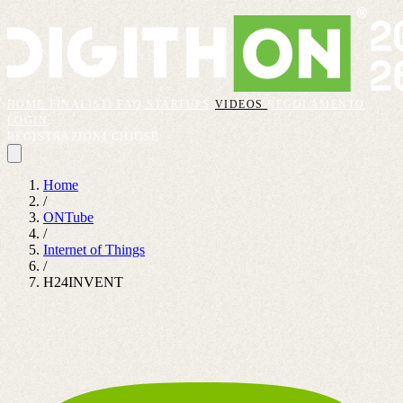
HOME
FINALISTI
FAQ
STARTUPS
VIDEOS
REGOLAMENTO
LOGIN
REGISTRAZIONI CHIUSE
Home
/
ONTube
/
Internet of Things
/
H24INVENT