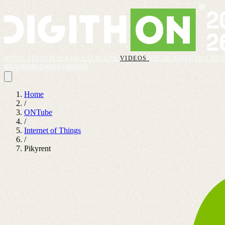
HOME
FINALISTI
FAQ
STARTUPS
VIDEOS
REGOLAMENTO
LOGI
REGISTRAZIONI CHIUSE
Home
/
ONTube
/
Internet of Things
/
Pikyrent