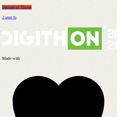
Internet of Things
I
2 anni fa
5
Made with