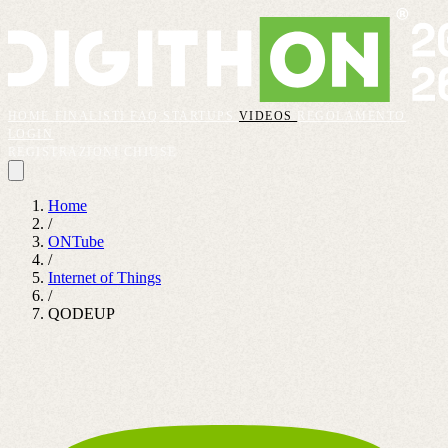
HOME
FINALISTI
FAQ
STARTUPS
VIDEOS
REGOLAMENTO
LOGIN
REGISTRAZIONI CHIUSE
Home
/
ONTube
/
Internet of Things
/
QODEUP