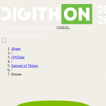
HOME
FINALISTI
FAQ
STARTUPS
VIDEOS
REGOLAMENTO
LOGIN
REGISTRAZIONI CHIUSE
Home
/
ONTube
/
Internet of Things
/
Etsone