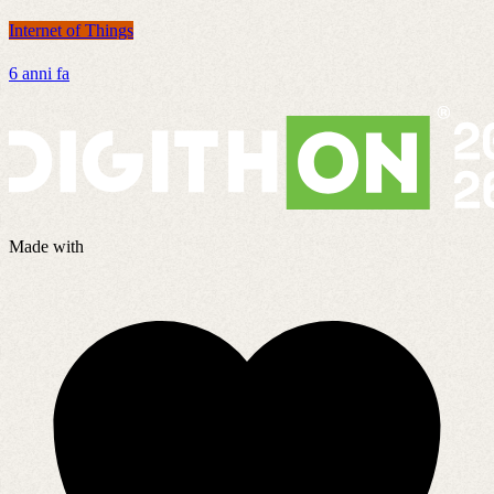
Internet of Things
I
6 anni fa
8
Made with