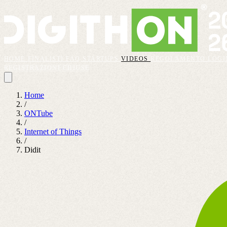
HOME
FINALISTI
FAQ
STARTUPS
VIDEOS
REGOLAMENTO
LOGI
REGISTRAZIONI CHIUSE
Home
/
ONTube
/
Internet of Things
/
Didit