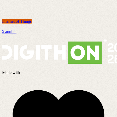
Internet of Things
I
5 anni fa
5
Made with