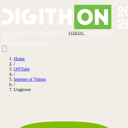
HOME
FINALISTI
FAQ
STARTUPS
VIDEOS
REGOLAMENTO
LOGIN
REGISTRAZIONI CHIUSE
Home
/
ONTube
/
Internet of Things
/
Unglover