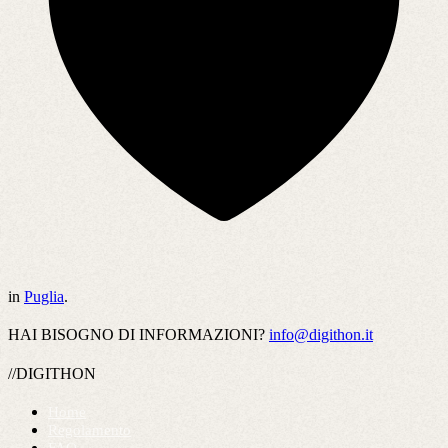
in
Puglia
.
HAI BISOGNO DI INFORMAZIONI?
info@digithon.it
//DIGITHON
Home
Regolamento