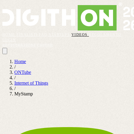
HOME
FINALISTI
FAQ
STARTUPS
VIDEOS
REGOLAMENTO
LOGIN
REGISTRAZIONI CHIUSE
Home
/
ONTube
/
Internet of Things
/
MyStamp