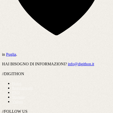
in
Puglia
.
HAI BISOGNO DI INFORMAZIONI?
info@digithon.it
//DIGITHON
Home
Regolamento
FAQ
Startups
Videos
//FOLLOW US