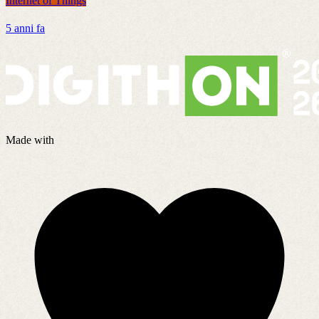
Internet of Things
I
5 anni fa
9
Made with