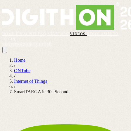
HOME
FINALISTI
FAQ
STARTUPS
VIDEOS
REGOLAMENTO
LOGIN
REGISTRAZIONI CHIUSE
Home
/
ONTube
/
Internet of Things
/
SmartTARGA in 30" Secondi