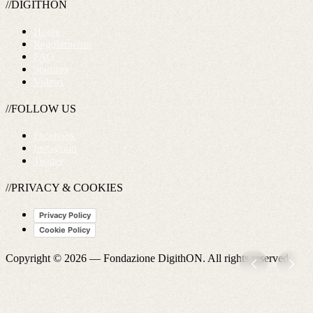
//DIGITHON
Home
Regolamento
FAQ
Startups
Videos
//FOLLOW US
Facebook
Instagram
Twitter
//PRIVACY & COOKIES
Privacy Policy
Cookie Policy
Copyright © 2026 —
Fondazione DigithON
. All rights reserved.