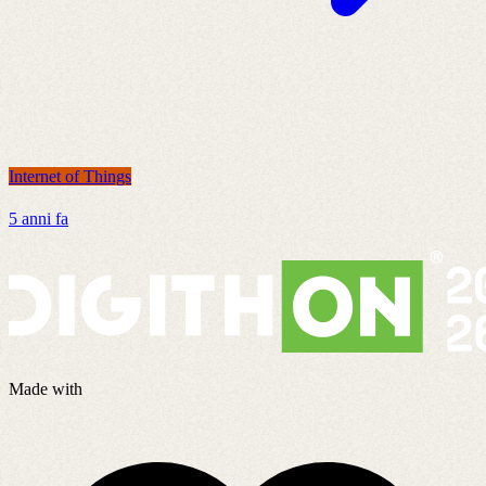
Internet of Things
I
5 anni fa
8
Made with