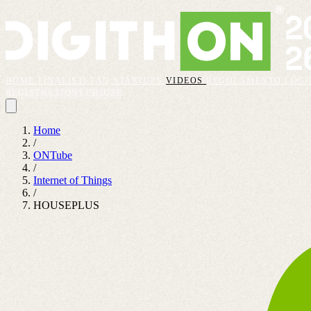
HOME
FINALISTI
FAQ
STARTUPS
VIDEOS
REGOLAMENTO
LOGI
REGISTRAZIONI CHIUSE
Home
/
ONTube
/
Internet of Things
/
HOUSEPLUS