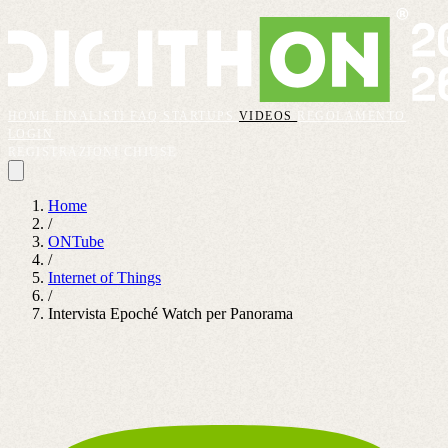
HOME
FINALISTI
FAQ
STARTUPS
VIDEOS
REGOLAMENTO
LOGIN
REGISTRAZIONI CHIUSE
Home
/
ONTube
/
Internet of Things
/
Intervista Epoché Watch per Panorama