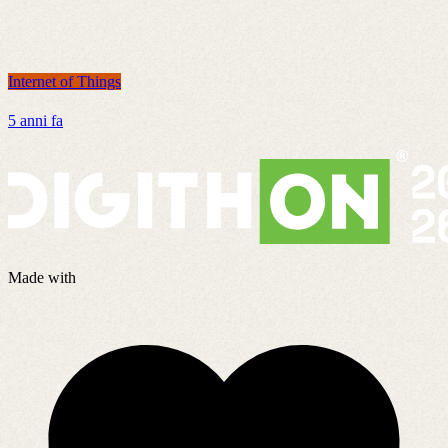
Internet of Things
I
5 anni fa
7
Made with