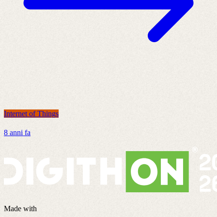
Internet of Things
I
8 anni fa
4
Made with