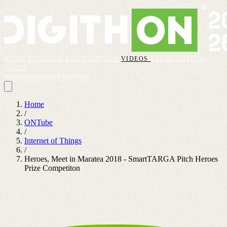
HOME
FINALISTI
FAQ
STARTUPS
VIDEOS
REGOLAMENTO
LOGIN
REGISTRAZIONI CHIUSE
Home
/
ONTube
/
Internet of Things
/
Heroes, Meet in Maratea 2018 - SmartTARGA Pitch Heroes
Prize Competiton