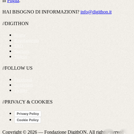
in
Puglia
.
HAI BISOGNO DI INFORMAZIONI?
info@digithon.it
//DIGITHON
Home
Regolamento
FAQ
Startups
Videos
//FOLLOW US
Facebook
Instagram
Twitter
//PRIVACY & COOKIES
Privacy Policy
Cookie Policy
Copyright © 2026 —
Fondazione DigithON
. All rights reserved.