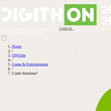
HOME
FINALISTI
FAQ
STARTUPS
VIDEOS
REGOLAMENTO
LOGI
REGISTRAZIONI CHIUSE
Home
/
ONTube
/
Game & Entertainment
/
Come funziona?