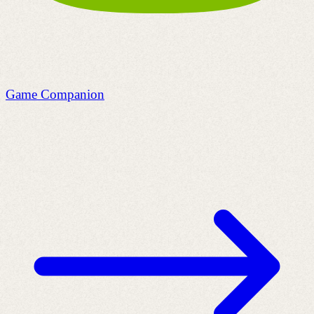
Game Companion