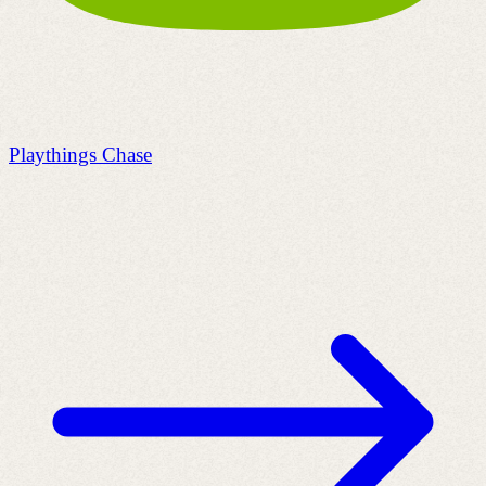
Playthings Chase