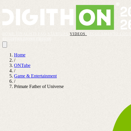
HOME
FINALISTI
FAQ
STARTUPS
VIDEOS
REGOLAMENTO
LOGI
REGISTRAZIONI CHIUSE
Home
/
ONTube
/
Game & Entertainment
/
Primate Father of Universe