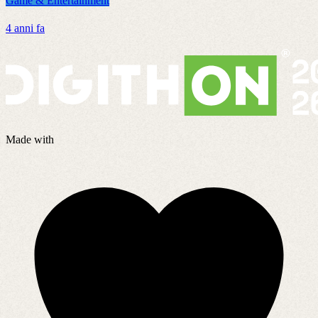
Game & Entertainment
G
4 anni fa
8
Made with