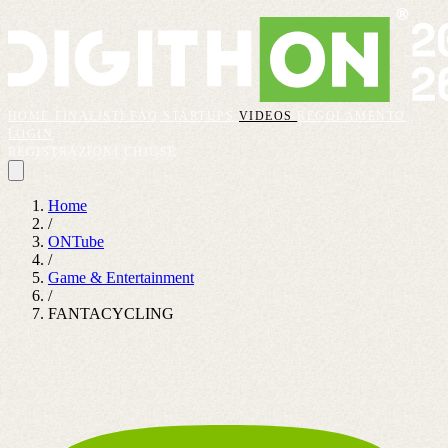
HOME
FINALISTI
FAQ
STARTUPS
VIDEOS
REGOLAMENTO
LOGIN
REGISTRAZIONI CHIUSE
Home
/
ONTube
/
Game & Entertainment
/
FANTACYCLING