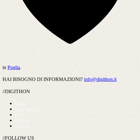
in
Puglia
.
HAI BISOGNO DI INFORMAZIONI?
info@digithon.it
//DIGITHON
Home
Regolamento
FAQ
Startups
Videos
//FOLLOW US