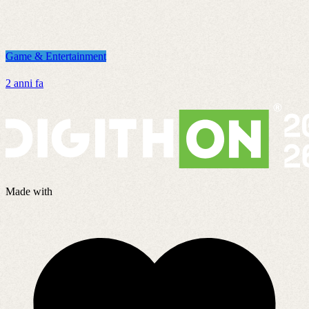
8
Game & Entertainment
2 anni fa
Made with