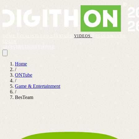
HOME
FINALISTI
FAQ
STARTUPS
VIDEOS
REGOLAMENTO
LOGIN
REGISTRAZIONI CHIUSE
Home
/
ONTube
/
Game & Entertainment
/
BesTeam