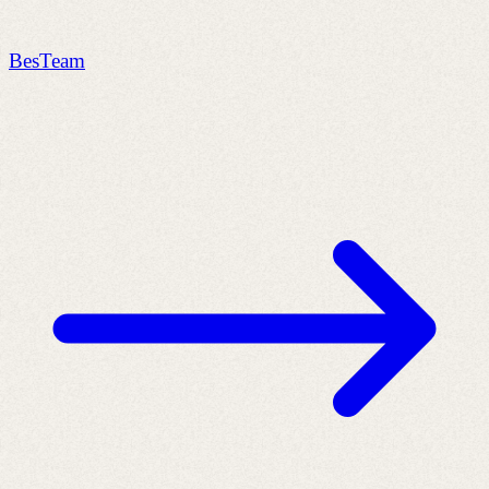
BesTeam
G