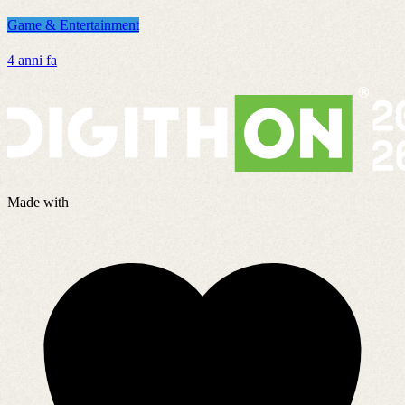
Game & Entertainment
G
4 anni fa
2
Made with