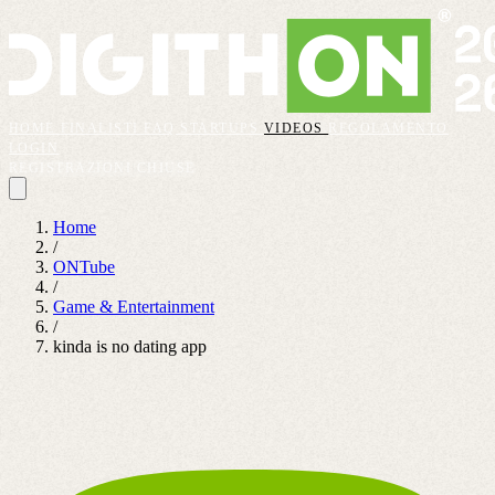
HOME
FINALISTI
FAQ
STARTUPS
VIDEOS
REGOLAMENTO
LOGIN
REGISTRAZIONI CHIUSE
Home
/
ONTube
/
Game & Entertainment
/
kinda is no dating app