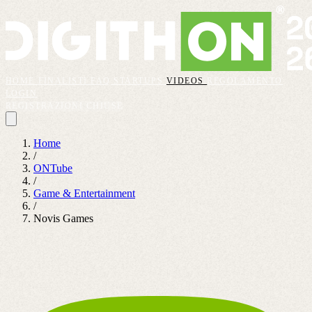
HOME
FINALISTI
FAQ
STARTUPS
VIDEOS
REGOLAMENTO
LOGIN
REGISTRAZIONI CHIUSE
Home
/
ONTube
/
Game & Entertainment
/
Novis Games