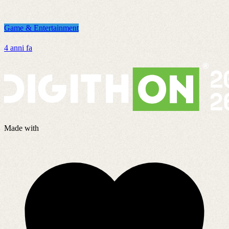
Game & Entertainment
G
4 anni fa
2
Made with