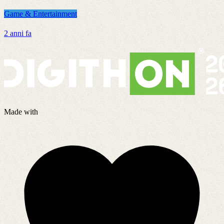
Game & Entertainment
G
2 anni fa
8
Made with