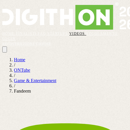
HOME
FINALISTI
FAQ
STARTUPS
VIDEOS
REGOLAMENTO
LOGIN
REGISTRAZIONI CHIUSE
Home
/
ONTube
/
Game & Entertainment
/
Fandeem