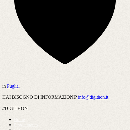
in
Puglia
.
HAI BISOGNO DI INFORMAZIONI?
info@digithon.it
//DIGITHON
Home
Regolamento