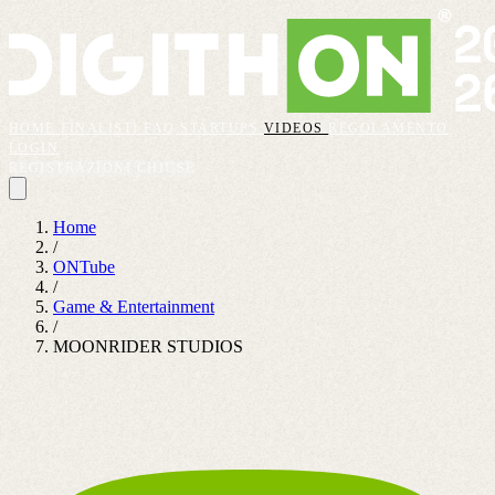
HOME
FINALISTI
FAQ
STARTUPS
VIDEOS
REGOLAMENTO
LOGIN
REGISTRAZIONI CHIUSE
Home
/
ONTube
/
Game & Entertainment
/
MOONRIDER STUDIOS