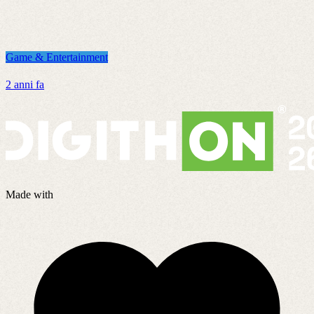
Game & Entertainment
G
2 anni fa
2
Made with