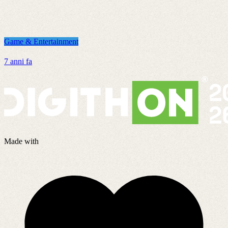
Game & Entertainment
G
7 anni fa
4
Made with