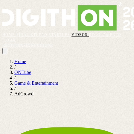
HOME
FINALISTI
FAQ
STARTUPS
VIDEOS
REGOLAMENTO
LOGIN
REGISTRAZIONI CHIUSE
Home
/
ONTube
/
Game & Entertainment
/
AdCrowd