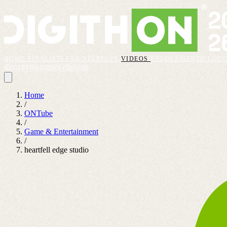
HOME
FINALISTI
FAQ
STARTUPS
VIDEOS
REGOLAMENTO
LOGI
REGISTRAZIONI CHIUSE
Home
/
ONTube
/
Game & Entertainment
/
heartfell edge studio