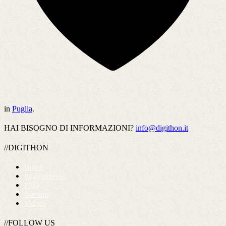
in
Puglia
.
HAI BISOGNO DI INFORMAZIONI?
info@digithon.it
//DIGITHON
Home
Regolamento
FAQ
Startups
Videos
//FOLLOW US