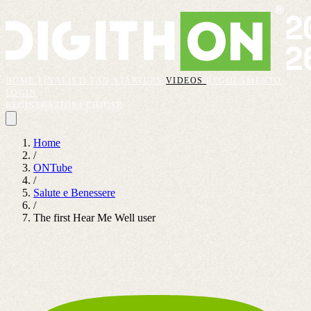
HOME
FINALISTI
FAQ
STARTUPS
VIDEOS
REGOLAMENTO
LOGIN
REGISTRAZIONI CHIUSE
Home
/
ONTube
/
Salute e Benessere
/
The first Hear Me Well user