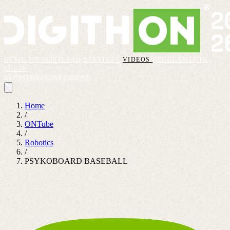
HOME
FINALISTI
FAQ
STARTUPS
VIDEOS
REGOLAMENTO
LOGIN
REGISTRAZIONI CHIUSE
Home
/
ONTube
/
Robotics
/
PSYKOBOARD BASEBALL