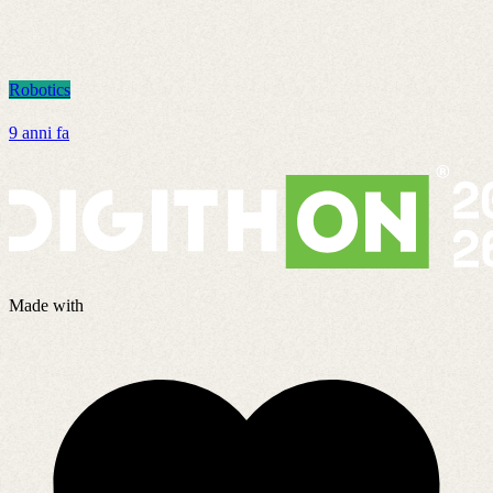
Robotics
R
9 anni fa
2
Made with