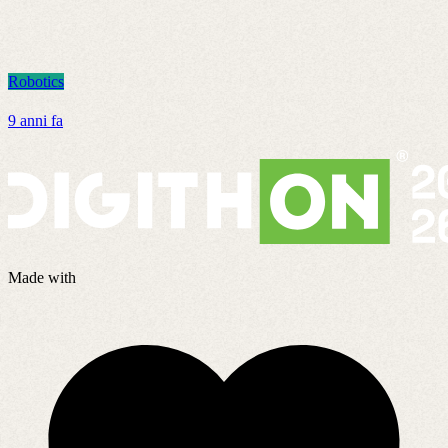
Robotics
R
9 anni fa
8
Made with