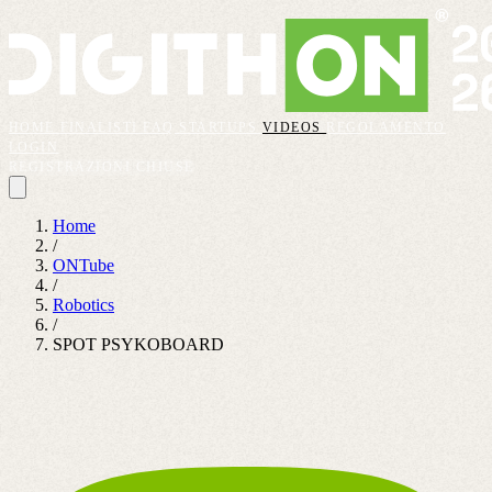
HOME
FINALISTI
FAQ
STARTUPS
VIDEOS
REGOLAMENTO
LOGIN
REGISTRAZIONI CHIUSE
Home
/
ONTube
/
Robotics
/
SPOT PSYKOBOARD