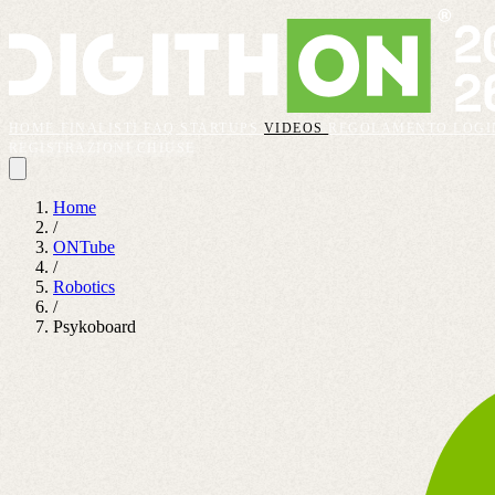
HOME
FINALISTI
FAQ
STARTUPS
VIDEOS
REGOLAMENTO
LOGI
REGISTRAZIONI CHIUSE
Home
/
ONTube
/
Robotics
/
Psykoboard