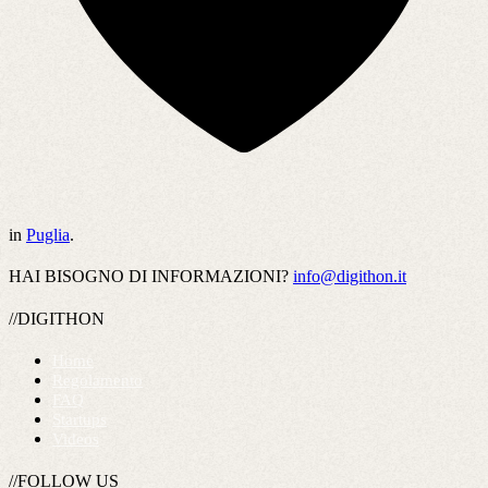
in
Puglia
.
HAI BISOGNO DI INFORMAZIONI?
info@digithon.it
//DIGITHON
Home
Regolamento
FAQ
Startups
Videos
//FOLLOW US