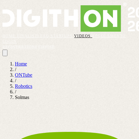
HOME
FINALISTI
FAQ
STARTUPS
VIDEOS
REGOLAMENTO
LOGIN
REGISTRAZIONI CHIUSE
Home
/
ONTube
/
Robotics
/
Solmas