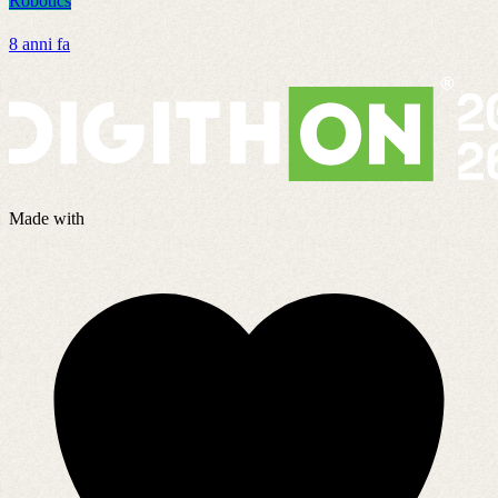
Robotics
R
8 anni fa
2
Made with