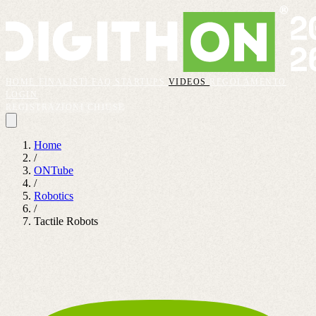
HOME
FINALISTI
FAQ
STARTUPS
VIDEOS
REGOLAMENTO
LOGIN
REGISTRAZIONI CHIUSE
Home
/
ONTube
/
Robotics
/
Tactile Robots