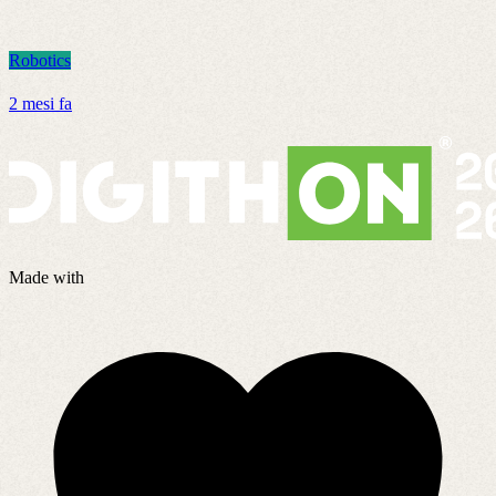
Robotics
R
2 mesi fa
9
Made with