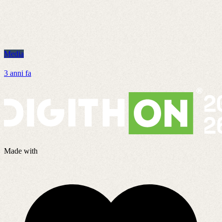
Media
M
3 anni fa
8
Made with