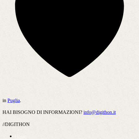
in
Puglia
.
HAI BISOGNO DI INFORMAZIONI?
info@digithon.it
//DIGITHON
Home