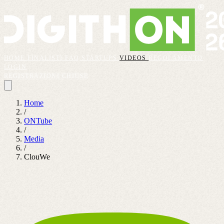
HOME
FINALISTI
FAQ
STARTUPS
VIDEOS
REGOLAMENTO
LOGIN
REGISTRAZIONI CHIUSE
Home
/
ONTube
/
Media
/
ClouWe