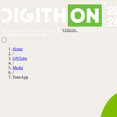
HOME
FINALISTI
FAQ
STARTUPS
VIDEOS
REGOLAMENTO
LOGI
REGISTRAZIONI CHIUSE
Home
/
ONTube
/
Media
/
TuneApp