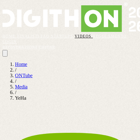
HOME
FINALISTI
FAQ
STARTUPS
VIDEOS
REGOLAMENTO
LOGIN
REGISTRAZIONI CHIUSE
Home
/
ONTube
/
Media
/
YeHa