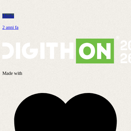
Media
M
2 anni fa
8
Made with