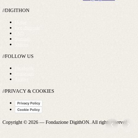
//DIGITHON
Home
Regolamento
FAQ
Startups
Videos
//FOLLOW US
Facebook
Instagram
Twitter
//PRIVACY & COOKIES
Privacy Policy
Cookie Policy
Copyright © 2026 —
Fondazione DigithON
. All rights reserved.