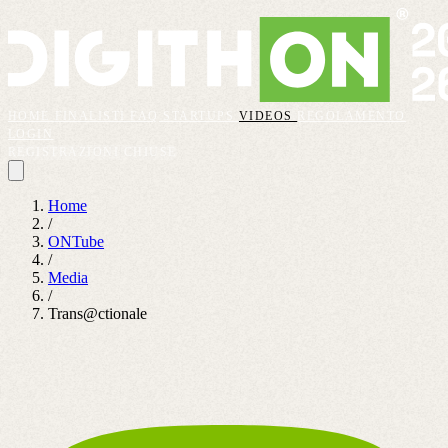
HOME
FINALISTI
FAQ
STARTUPS
VIDEOS
REGOLAMENTO
LOGIN
REGISTRAZIONI CHIUSE
Home
/
ONTube
/
Media
/
Trans@ctionale