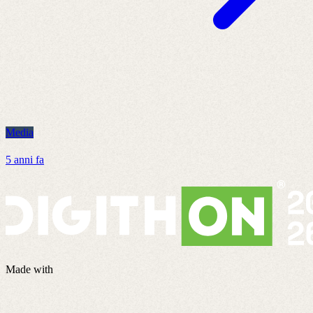
Media
M
5 anni fa
8
Made with