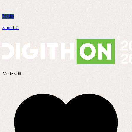
Media
M
8 anni fa
2
Made with