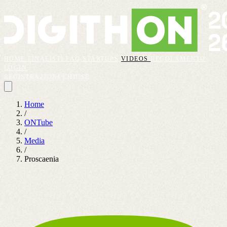
HOME
FINALISTI
FAQ
STARTUPS
VIDEOS
REGOLAMENTO
LOGIN
REGISTRAZIONI CHIUSE
Home
/
ONTube
/
Media
/
Proscaenia