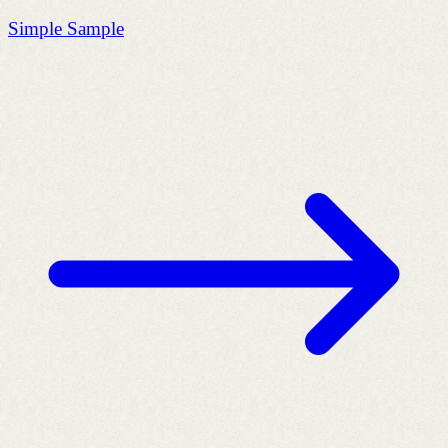
Simple Sample
H