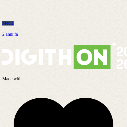
Media
M
2 anni fa
7
Made with