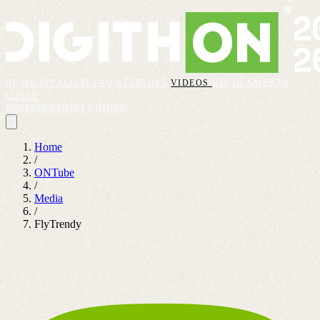
HOME
FINALISTI
FAQ
STARTUPS
VIDEOS
REGOLAMENTO
LOGIN
REGISTRAZIONI CHIUSE
Home
/
ONTube
/
Media
/
FlyTrendy