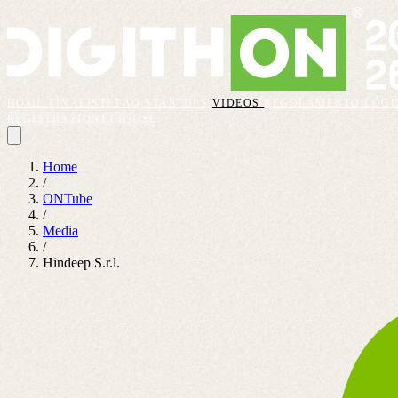
HOME
FINALISTI
FAQ
STARTUPS
VIDEOS
REGOLAMENTO
LOGI
REGISTRAZIONI CHIUSE
Home
/
ONTube
/
Media
/
Hindeep S.r.l.