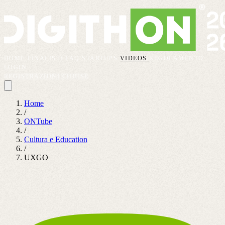
HOME
FINALISTI
FAQ
STARTUPS
VIDEOS
REGOLAMENTO
LOGIN
REGISTRAZIONI CHIUSE
Home
/
ONTube
/
Cultura e Education
/
UXGO