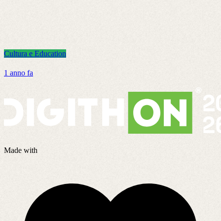
Cultura e Education
C
1 anno fa
4
Made with