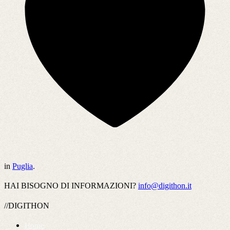
in
Puglia
.
HAI BISOGNO DI INFORMAZIONI?
info@digithon.it
//DIGITHON
Home