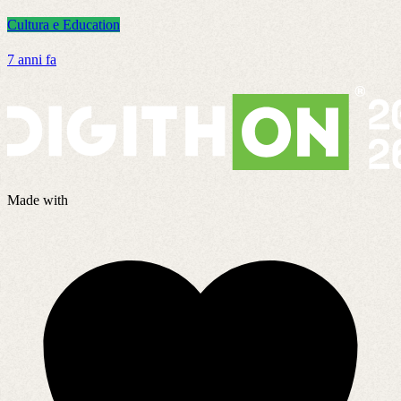
Cultura e Education
C
7 anni fa
2
Made with