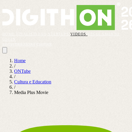
HOME
FINALISTI
FAQ
STARTUPS
VIDEOS
REGOLAMENTO
LOGIN
REGISTRAZIONI CHIUSE
Home
/
ONTube
/
Cultura e Education
/
Media Plus Movie