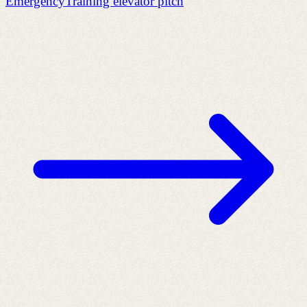
EmergencyTraining elevator pitch