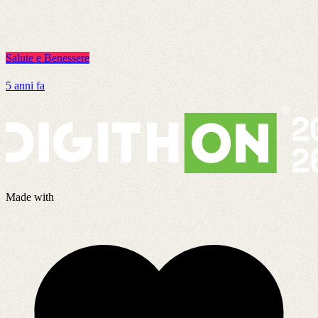
Salute e Benessere
S
5 anni fa
4
Made with