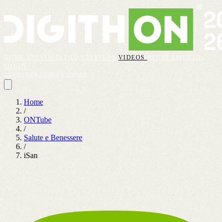
HOME
FINALISTI
FAQ
STARTUPS
VIDEOS
REGOLAMENTO
LOGIN
REGISTRAZIONI CHIUSE
Home
/
ONTube
/
Salute e Benessere
/
iSan