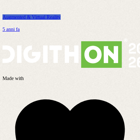
Augmented & Virtual Reality
A
5 anni fa
2
Made with