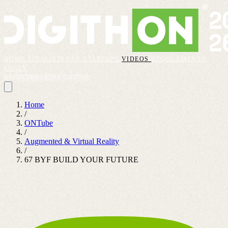
HOME
FINALISTI
FAQ
STARTUPS
VIDEOS
REGOLAMENTO
LOGIN
REGISTRAZIONI CHIUSE
Home
/
ONTube
/
Augmented & Virtual Reality
/
67 BYF BUILD YOUR FUTURE