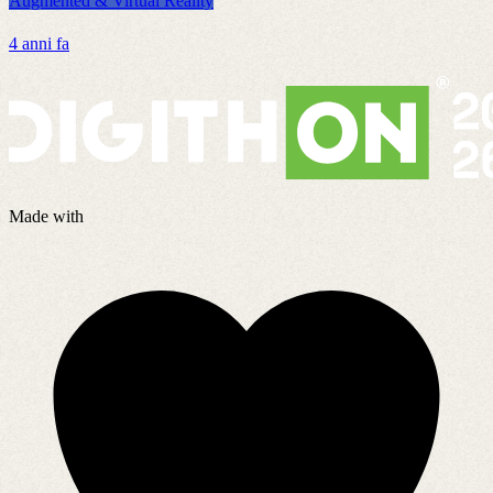
Augmented & Virtual Reality
A
4 anni fa
4
Made with