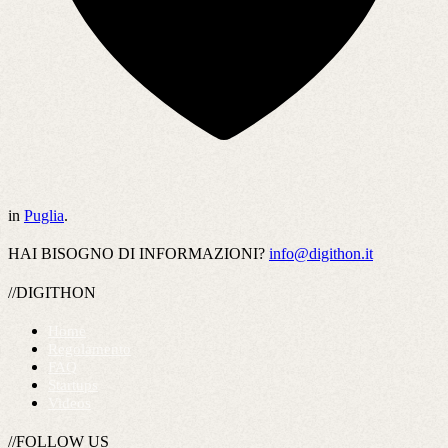
in
Puglia
.
HAI BISOGNO DI INFORMAZIONI?
info@digithon.it
//DIGITHON
Home
Regolamento
FAQ
Startups
Videos
//FOLLOW US