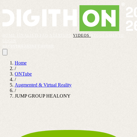
HOME
FINALISTI
FAQ
STARTUPS
VIDEOS
REGOLAMENTO
LOGIN
REGISTRAZIONI CHIUSE
Home
/
ONTube
/
Augmented & Virtual Reality
/
JUMP GROUP HEALONY