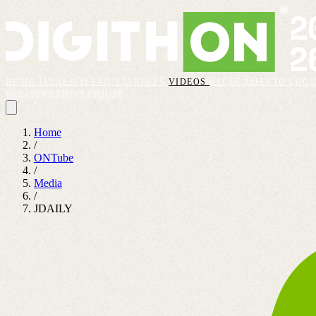
HOME
FINALISTI
FAQ
STARTUPS
VIDEOS
REGOLAMENTO
LOGI
REGISTRAZIONI CHIUSE
Home
/
ONTube
/
Media
/
JDAILY