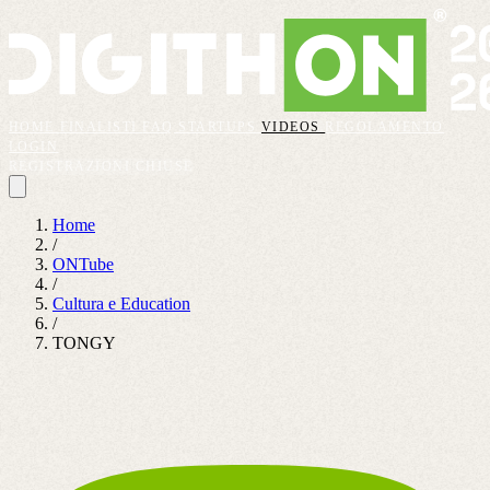
HOME
FINALISTI
FAQ
STARTUPS
VIDEOS
REGOLAMENTO
LOGIN
REGISTRAZIONI CHIUSE
Home
/
ONTube
/
Cultura e Education
/
TONGY