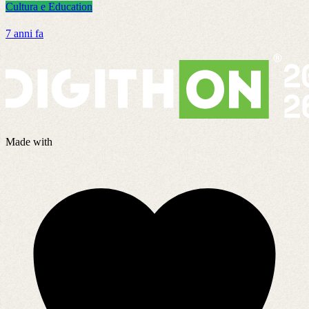
Cultura e Education
C
7 anni fa
7
Made with