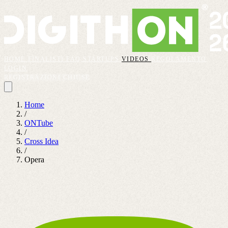
HOME
FINALISTI
FAQ
STARTUPS
VIDEOS
REGOLAMENTO
LOGIN
REGISTRAZIONI CHIUSE
Home
/
ONTube
/
Cross Idea
/
Opera