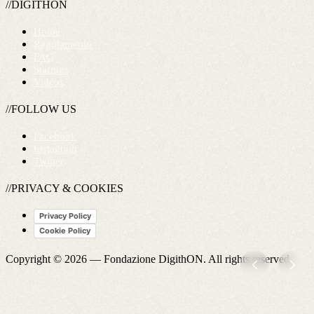
//DIGITHON
Home
Regolamento
FAQ
Startups
Videos
//FOLLOW US
Facebook
Instagram
Twitter
//PRIVACY & COOKIES
Privacy Policy
Cookie Policy
Copyright © 2026 —
Fondazione DigithON
. All rights reserved.