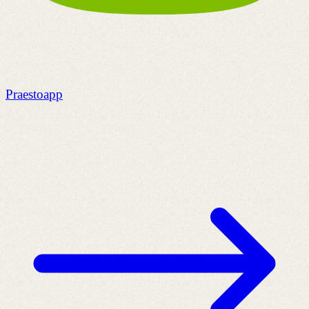
Praestoapp
C