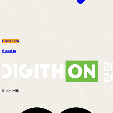
Cross Idea
C
8 anni fa
6
Made with