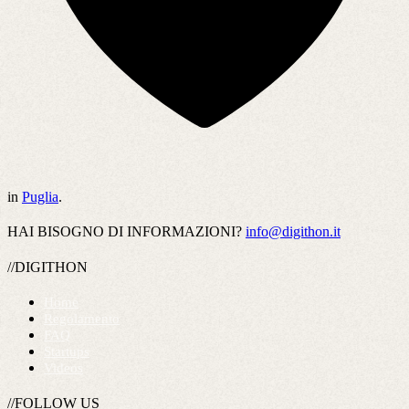
in
Puglia
.
HAI BISOGNO DI INFORMAZIONI?
info@digithon.it
//DIGITHON
Home
Regolamento
FAQ
Startups
Videos
//FOLLOW US