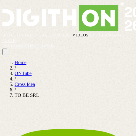
HOME
FINALISTI
FAQ
STARTUPS
VIDEOS
REGOLAMENTO
LOGIN
REGISTRAZIONI CHIUSE
Home
/
ONTube
/
Cross Idea
/
TO BE SRL