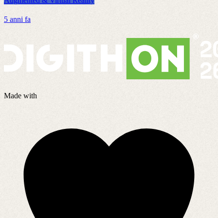
Augmented & Virtual Reality
A
5 anni fa
2
Made with