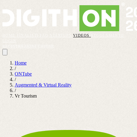
HOME
FINALISTI
FAQ
STARTUPS
VIDEOS
REGOLAMENTO
LOGIN
REGISTRAZIONI CHIUSE
Home
/
ONTube
/
Augmented & Virtual Reality
/
Vr Tourism