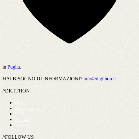
in
Puglia
.
HAI BISOGNO DI INFORMAZIONI?
info@digithon.it
//DIGITHON
Home
Regolamento
FAQ
Startups
Videos
//FOLLOW US