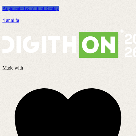
Augmented & Virtual Reality
A
4 anni fa
7
Made with