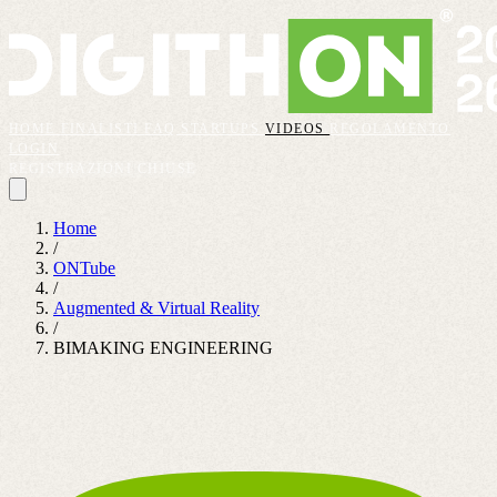
HOME
FINALISTI
FAQ
STARTUPS
VIDEOS
REGOLAMENTO
LOGIN
REGISTRAZIONI CHIUSE
Home
/
ONTube
/
Augmented & Virtual Reality
/
BIMAKING ENGINEERING