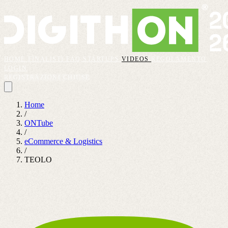
HOME
FINALISTI
FAQ
STARTUPS
VIDEOS
REGOLAMENTO
LOGIN
REGISTRAZIONI CHIUSE
Home
/
ONTube
/
eCommerce & Logistics
/
TEOLO