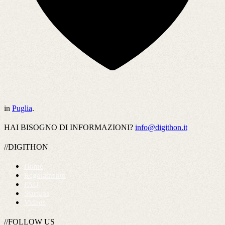
in
Puglia
.
HAI BISOGNO DI INFORMAZIONI?
info@digithon.it
//DIGITHON
Home
Regolamento
FAQ
Startups
Videos
//FOLLOW US