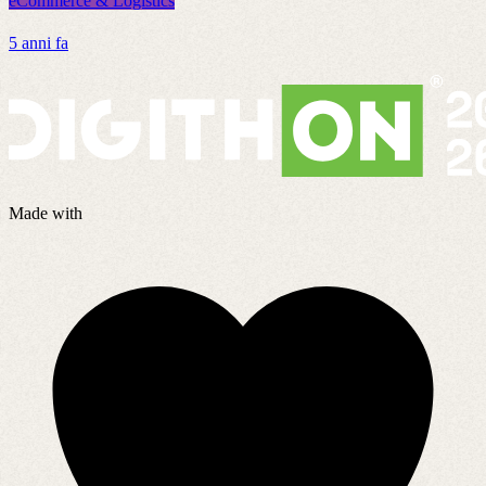
eCommerce & Logistics
e
5 anni fa
7
Made with