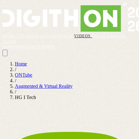
HOME
FINALISTI
FAQ
STARTUPS
VIDEOS
REGOLAMENTO
LOGIN
REGISTRAZIONI CHIUSE
Home
/
ONTube
/
Augmented & Virtual Reality
/
HG I Tech