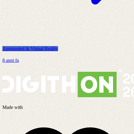
Augmented & Virtual Reality
A
8 anni fa
2
Made with