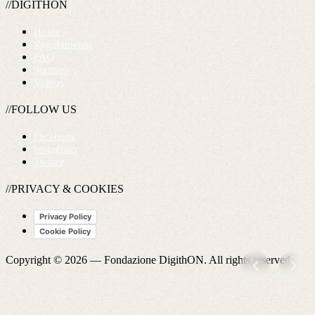
//DIGITHON
Home
Regolamento
FAQ
Startups
Videos
//FOLLOW US
Facebook
Instagram
Twitter
//PRIVACY & COOKIES
Privacy Policy
Cookie Policy
Copyright © 2026 —
Fondazione DigithON
. All rights reserved.