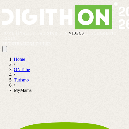
HOME
FINALISTI
FAQ
STARTUPS
VIDEOS
REGOLAMENTO
LOGIN
REGISTRAZIONI CHIUSE
Home
/
ONTube
/
Turismo
/
MyMama