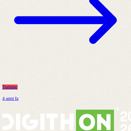
Turismo
T
4 anni fa
7