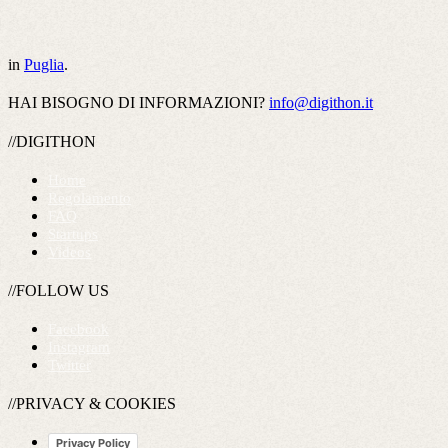
in
Puglia
.
HAI BISOGNO DI INFORMAZIONI?
info@digithon.it
//DIGITHON
Home
Regolamento
FAQ
Startups
Videos
//FOLLOW US
Facebook
Instagram
Twitter
//PRIVACY & COOKIES
Privacy Policy